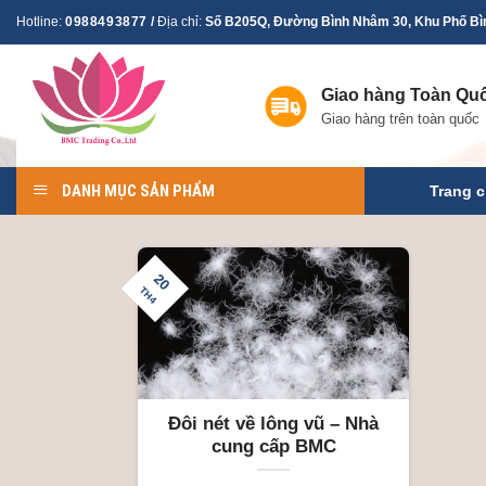
Skip
Hotline:
0988493877
/
Địa chỉ:
Số B205Q, Đường Bình Nhâm 30, Khu Phố Bìn
to
content
Giao hàng Toàn Qu
Giao hàng trên toàn quốc
DANH MỤC SẢN PHẨM
Trang 
20
TH4
Đôi nét về lông vũ – Nhà
cung cấp BMC