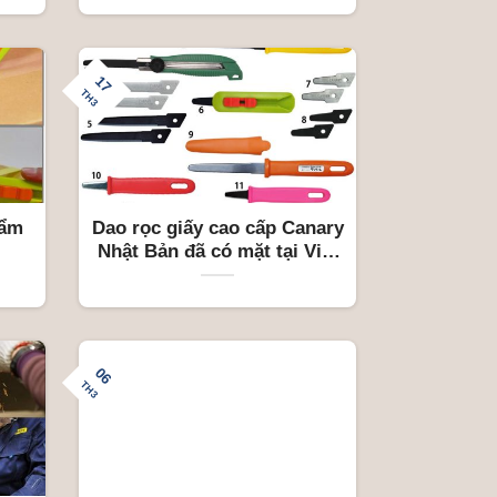
17
TH3
hẩm
Dao rọc giấy cao cấp Canary
Nhật Bản đã có mặt tại Việt
Nam
06
TH3