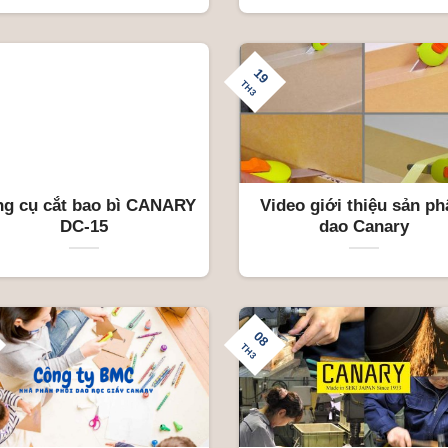
19
TH3
g cụ cắt bao bì CANARY
Video giới thiệu sản p
DC-15
dao Canary
08
TH3