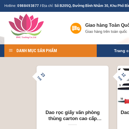
Skip
Hotline:
0988493877
/
Địa chỉ:
Số B205Q, Đường Bình Nhâm 30, Khu Phố Bìn
to
content
Giao hàng Toàn Qu
Giao hàng trên toàn quốc
DANH MỤC SẢN PHẨM
Trang 
23
12
TH9
TH8
Dao rọc giấy văn phòng
Dao
thùng carton cao cấp
CANARY JAPAN