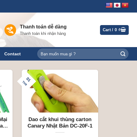
Thanh toán dễ dàng
Cart /
0
₫
Thanh toán khi nhận hàng
Search
Contact
for:
01
TH8
Mại
Dao cắt khui thùng carton
dao
Canary Nhật Bản DC-20F-1
ản.