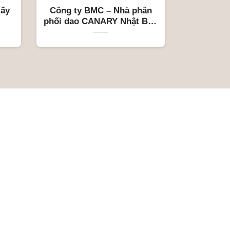
Công ty BMC – Nhà phân
phối dao CANARY Nhật Bản
độc quyền tại Việt Nam