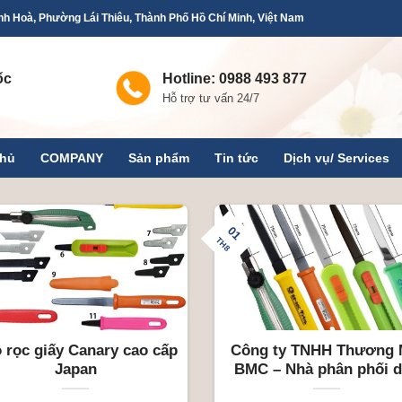
h Hoà, Phường Lái Thiêu, Thành Phố Hồ Chí Minh, Việt Nam
ốc
Hotline: 0988 493 877
Hỗ trợ tư vấn 24/7
chủ
COMPANY
Sản phẩm
Tin tức
Dịch vụ/ Services
01
TH8
 rọc giấy Canary cao cấp
Công ty TNHH Thương 
Japan
BMC – Nhà phân phối 
rọc giấy Canary Nhật B