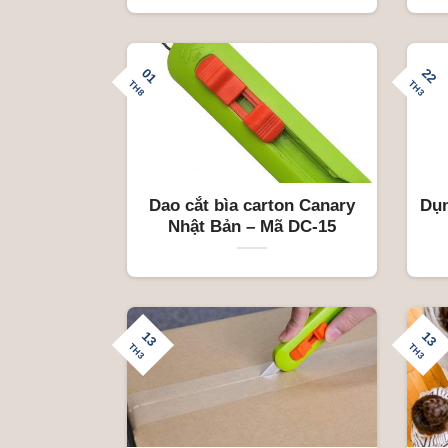
01
22
TH8
TH3
Dao cắt bìa carton Canary
Dụn
Nhật Bản – Mã DC-15
13
13
TH3
TH3