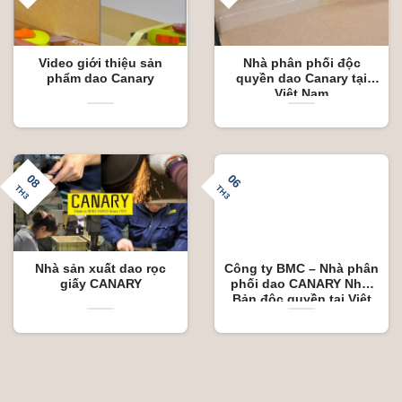
Video giới thiệu sản
Nhà phân phối độc
phẩm dao Canary
quyền dao Canary tại
Việt Nam
08
06
TH3
TH3
Nhà sản xuất dao rọc
Công ty BMC – Nhà phân
giấy CANARY
phối dao CANARY Nhật
Bản độc quyền tại Việt
Nam