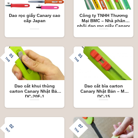
Dao rọc giấy Canary cao
Công ty TNHH Thương
cấp Japan
Mại BMC – Nhà phân
phối dao rọc giấy Canary
Nhật Bản.
01
01
TH8
TH8
Dao cắt khui thùng
Dao cắt bìa carton
carton Canary Nhật Bản
Canary Nhật Bản – Mã
DC-20F-1
DC-15
02
07
TH7
TH4