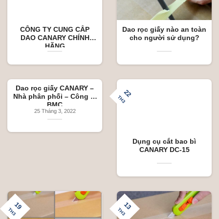
CÔNG TY CUNG CẤP
Dao rọc giấy nào an toàn
DAO CANARY CHÍNH
cho người sử dụng?
HÃNG
Dao rọc giấy CANARY –
22
Nhà phân phối – Công ty
TH3
BMC
25 Tháng 3, 2022
Dụng cụ cắt bao bì
CANARY DC-15
19
13
TH3
TH3