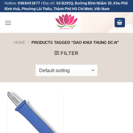
Skip
Hotline:
0988493877
/
Địa chỉ:
Số B205Q, Đường Bình Nhâm 30, Khu Phố
Bình Hoà, Phường Lái Thiêu, Thành Phố Hồ Chí Minh, Việt Nam
to
content
HOME
/
PRODUCTS TAGGED “DAO KHUI THUNG DC-N”
FILTER