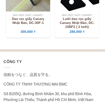
DAO RỌC GIẤY CANARY
DAO RỌC GIẤY CANARY
Dao rọc giấy Canary
Lưỡi dao rọc giấy
Nhật Bản, DC-30F-1
Canary Nhật Bản, DC-
15BF2 ( 2 lưỡi)
300,000
₫
280,000
₫
CÔNG TY
信頼をつなぐ、品質を守る。
CÔNG TY TNHH THƯƠNG MẠI BMC
Số B205Q, đường Bình Nhâm 30, khu phố Bình Hòa,
Phường Lái Thiêu, Thành phố Hồ Chí Minh, Việt Nam