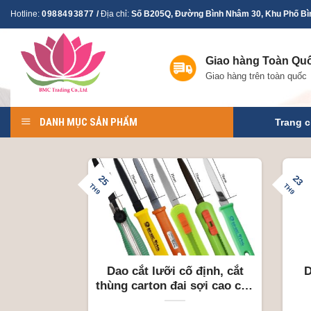
Skip
Hotline:
0988493877
/
Địa chỉ:
Số B205Q, Đường Bình Nhâm 30, Khu Phố Bìn
to
content
Giao hàng Toàn Qu
Giao hàng trên toàn quốc
DANH MỤC SẢN PHẨM
Trang 
25
23
TH9
TH9
Dao cắt lưỡi cố định, cắt
D
thùng carton đai sợi cao cấp
Canary Japan chống dính,