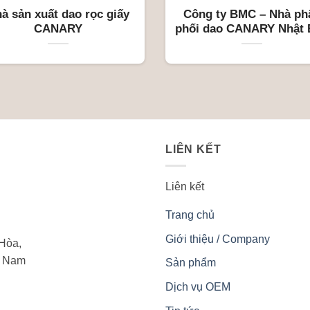
sản xuất dao rọc giấy
Công ty BMC – Nhà ph
CANARY
phối dao CANARY Nhật 
độc quyền tại Việt Na
LIÊN KẾT
Liên kết
Trang chủ
Giới thiệu / Company
Hòa,
t Nam
Sản phẩm
Dịch vụ OEM