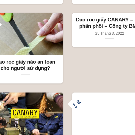
Dao rọc giấy CANARY –
phân phối – Công ty B
25 Tháng 3, 2022
ao rọc giấy nào an toàn
cho người sử dụng?
06
TH3