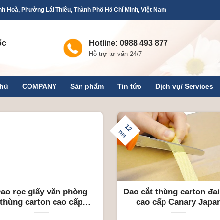
h Hoà, Phường Lái Thiêu, Thành Phố Hồ Chí Minh, Việt Nam
ốc
Hotline: 0988 493 877
Hỗ trợ tư vấn 24/7
chủ
COMPANY
Sản phẩm
Tin tức
Dịch vụ/ Services
12
TH8
ao rọc giấy văn phòng
Dao cắt thùng carton đai
thùng carton cao cấp
cao cấp Canary Japa
CANARY JAPAN