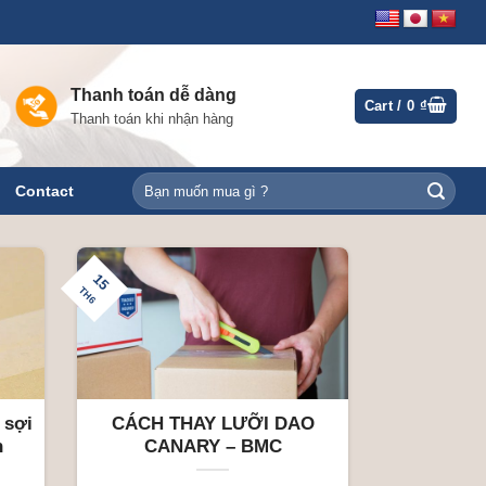
Thanh toán dễ dàng
Cart /
0
₫
Thanh toán khi nhận hàng
Search
Contact
for:
15
TH6
 sợi
CÁCH THAY LƯỠI DAO
n
CANARY – BMC