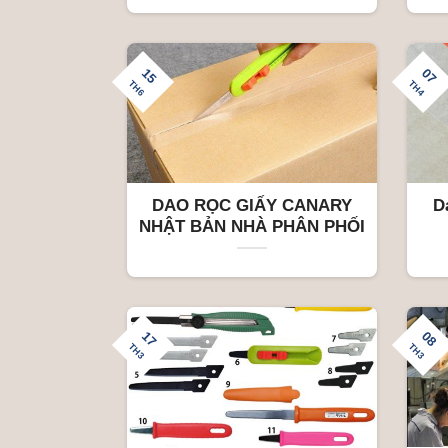
chống gỉ, lưỡi có răng cưa
15
07
TH6
TH4
DAO RỌC GIẤY CANARY
D
NHẬT BẢN NHÀ PHÂN PHỐI
17
08
TH3
TH3