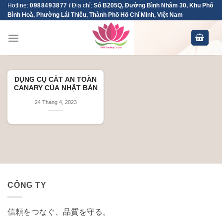
Skip
Hotline:
0988493877
/
Địa chỉ:
Số B205Q, Đường Bình Nhâm 30, Khu Phố
Bình Hoà, Phường Lái Thiêu, Thành Phố Hồ Chí Minh, Việt Nam
to
content
DỤNG CỤ CẮT AN TOÀN
CANARY CỦA NHẬT BẢN
24 Tháng 4, 2023
CÔNG TY
信頼をつなぐ、品質を守る。