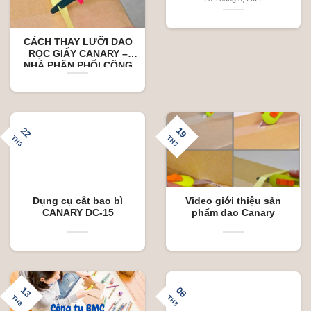
CÁCH THAY LƯỠI DAO
RỌC GIẤY CANARY –
NHÀ PHÂN PHỐI CÔNG
TY BMC
22
19
TH3
TH3
Dụng cụ cắt bao bì
Video giới thiệu sản
CANARY DC-15
phẩm dao Canary
13
06
TH3
TH3