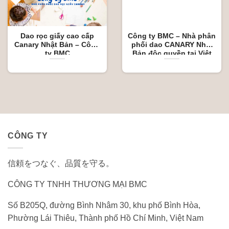
Dao rọc giấy cao cấp
Công ty BMC – Nhà phân
Canary Nhật Bản – Công
phối dao CANARY Nhật
ty BMC
Bản độc quyền tại Việt
Nam
CÔNG TY
信頼をつなぐ、品質を守る。
CÔNG TY TNHH THƯƠNG MẠI BMC
Số B205Q, đường Bình Nhâm 30, khu phố Bình Hòa,
Phường Lái Thiêu, Thành phố Hồ Chí Minh, Việt Nam