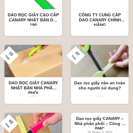
DAO RỌC GIẤY CAO CẤP
CÔNG TY CUNG CẤP
CANARY NHẬT BẢN DC-
DAO CANARY CHÍNH
190
HÃNG
15
07
TH6
TH4
DAO RỌC GIẤY CANARY
Dao rọc giấy nào an toàn
NHẬT BẢN NHÀ PHÂN
cho người sử dụng?
PHỐI
Dao rọc giấy CANARY –
03
Nhà phân phối – Công ty
TH4
BMC
25 Tháng 3, 2022