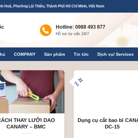
h Hoà, Phường Lái Thiêu, Thành Phố Hồ Chí Minh, Việt Nam
ốc
Hotline: 0988 493 877
Hỗ trợ tư vấn 24/7
chủ
COMPANY
Sản phẩm
Tin tức
Dịch vụ/ Services
22
TH3
CÁCH THAY LƯỠI DAO
Dụng cụ cắt bao bì CA
CANARY – BMC
DC-15