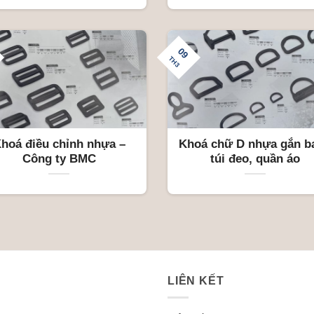
09
TH3
hoá điều chỉnh nhựa –
Khoá chữ D nhựa gắn ba
Công ty BMC
túi đeo, quần áo
LIÊN KẾT