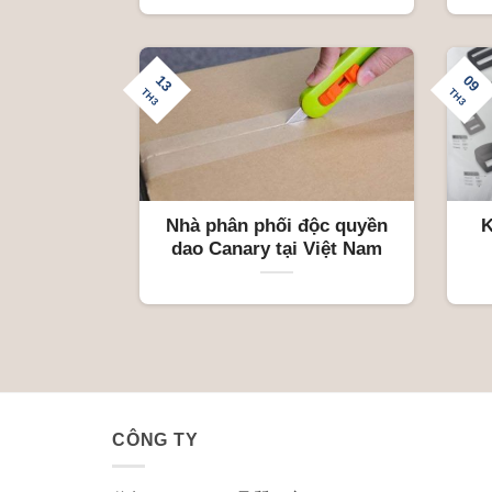
13
09
TH3
TH3
Nhà phân phối độc quyền
K
dao Canary tại Việt Nam
CÔNG TY