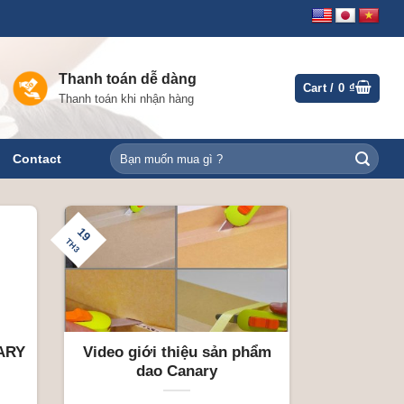
Thanh toán dễ dàng
Cart /
0
₫
Thanh toán khi nhận hàng
Search
Contact
for:
19
TH3
NARY
Video giới thiệu sản phẩm
dao Canary