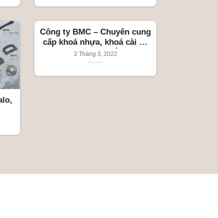
Công ty BMC – Chuyên cung
cấp khoá nhựa, khoá cài ba
lô túi xách, tay nắm vali
2 Tháng 3, 2022
lo,