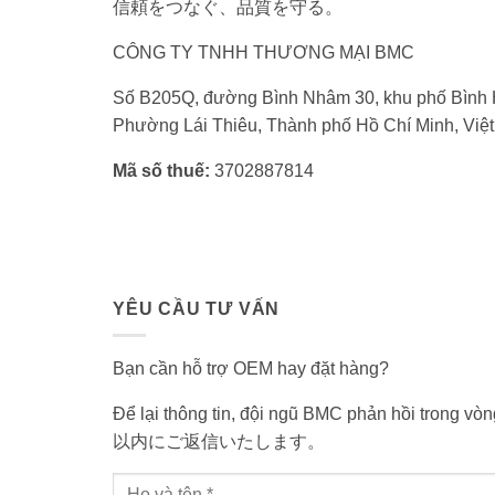
信頼をつなぐ、品質を守る。
CÔNG TY TNHH THƯƠNG MẠI BMC
Số B205Q, đường Bình Nhâm 30, khu phố Bình 
Phường Lái Thiêu, Thành phố Hồ Chí Minh, Việ
Mã số thuế:
3702887814
YÊU CẦU TƯ VẤN
Bạn cần hỗ trợ OEM hay đặt hàng?
Để lại thông tin, đội ngũ BMC phản hồi tr
以内にご返信いたします。