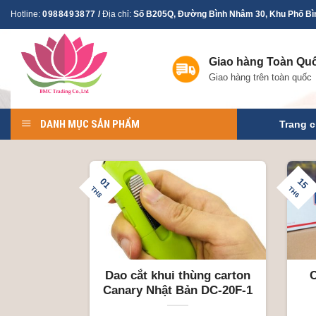
Skip
Hotline:
0988493877
/
Địa chỉ:
Số B205Q, Đường Bình Nhâm 30, Khu Phố Bìn
to
content
Giao hàng Toàn Qu
Giao hàng trên toàn quốc
DANH MỤC SẢN PHẨM
Trang 
01
15
TH8
TH6
Dao cắt khui thùng carton
Canary Nhật Bản DC-20F-1