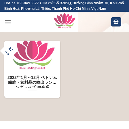
Skip
Hotline:
0988493877
/
Địa chỉ:
Số B205Q, Đường Bình Nhâm 30, Khu Phố
Bình Hoà, Phường Lái Thiêu, Thành Phố Hồ Chí Minh, Việt Nam
to
content
22
TH3
2022年1月～12月 ベトナム
繊維・衣料品の輸出ランキ
ングトップ 30企業