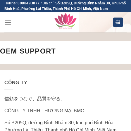
Skip
Hotline:
0988493877
/
Địa chỉ:
Số B205Q, Đường Bình Nhâm 30, Khu Phố
Bình Hoà, Phường Lái Thiêu, Thành Phố Hồ Chí Minh, Việt Nam
to
content
OEM SUPPORT
CÔNG TY
信頼をつなぐ、品質を守る。
CÔNG TY TNHH THƯƠNG MẠI BMC
Số B205Q, đường Bình Nhâm 30, khu phố Bình Hòa,
Phường Lái Thiêu, Thành phố Hồ Chí Minh, Việt Nam