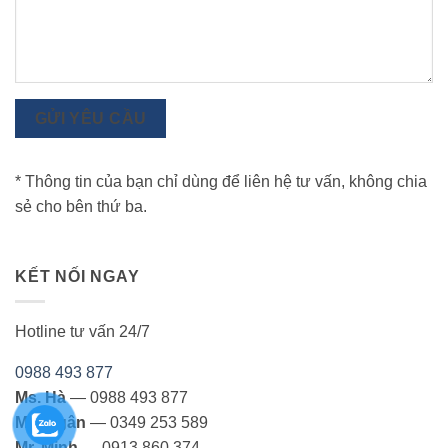
GỬI YÊU CẦU
* Thông tin của bạn chỉ dùng để liên hệ tư vấn, không chia
sẻ cho bên thứ ba.
KẾT NỐI NGAY
Hotline tư vấn 24/7
0988 493 877
Ms. Hà
— 0988 493 877
Ms. Ngân
— 0349 253 589
Mr. Minh
— 0913 860 374