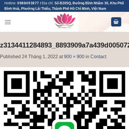
Skip
Hotline:
0988493877
/
Địa chỉ:
Số B205Q, Đường Bình Nhâm 30, Khu Phố
Bình Hoà, Phường Lái Thiêu, Thành Phố Hồ Chí Minh, Việt Nam
to
content
z3134411284893_8893909a7a439d00507
Published
24 Tháng 1, 2022
at
900 × 900
in
Contact