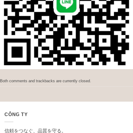
Both comments and trackbacks are currently closed.
CÔNG TY
信頼をつなぐ、品質を守る。