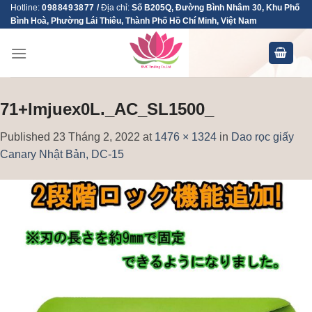
Skip
Hotline:
0988493877
/
Địa chỉ:
Số B205Q, Đường Bình Nhâm 30, Khu Phố
Bình Hoà, Phường Lái Thiêu, Thành Phố Hồ Chí Minh, Việt Nam
to
content
71+lmjuex0L._AC_SL1500_
Published
23 Tháng 2, 2022
at
1476 × 1324
in
Dao rọc giấy
Canary Nhật Bản, DC-15