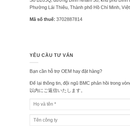
Số B205Q, đường Bình Nhâm 30, khu phố Bình 
Phường Lái Thiêu, Thành phố Hồ Chí Minh, Việ
Mã số thuế:
3702887814
YÊU CẦU TƯ VẤN
Bạn cần hỗ trợ OEM hay đặt hàng?
Để lại thông tin, đội ngũ BMC phản hồi tr
以内にご返信いたします。