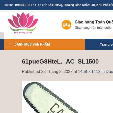
Skip
Hotline:
0988493877
/
Địa chỉ:
Số B205Q, Đường Bình Nhâm 30, Khu Phố Bìn
to
content
Giao hàng Toàn Qu
Giao hàng trên toàn quốc
DANH MỤC SẢN PHẨM
Trang 
61pueG8HteL._AC_SL1500_
Published
23 Tháng 2, 2022
at
1458 × 1412
in
Dao