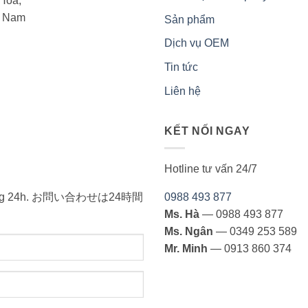
Hòa,
t Nam
Sản phẩm
Dịch vụ OEM
Tin tức
Liên hệ
KẾT NỐI NGAY
Hotline tư vấn 24/7
ong vòng 24h. お問い合わせは24時間
0988 493 877
Ms. Hà
— 0988 493 877
Ms. Ngân
— 0349 253 589
Mr. Minh
— 0913 860 374