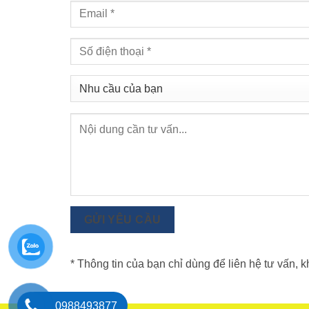
GỬI YÊU CẦU
* Thông tin của bạn chỉ dùng để liên hệ tư vấn, 
0988493877