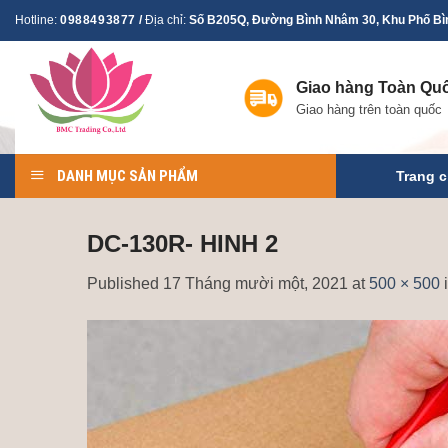
Skip
Hotline:
0988493877
/
Địa chỉ:
Số B205Q, Đường Bình Nhâm 30, Khu Phố Bìn
to
content
Giao hàng Toàn Qu
Giao hàng trên toàn quốc
DANH MỤC SẢN PHẨM
Trang 
DC-130R- HINH 2
Published
17 Tháng mười một, 2021
at
500 × 500