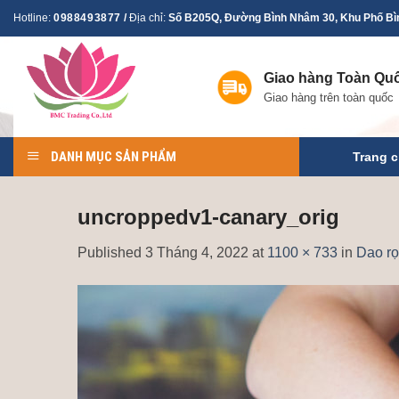
Skip
Hotline:
0988493877
/
Địa chỉ:
Số B205Q, Đường Bình Nhâm 30, Khu Phố Bìn
to
content
Giao hàng Toàn Qu
Giao hàng trên toàn quốc
DANH MỤC SẢN PHẨM
Trang 
uncroppedv1-canary_orig
Published
3 Tháng 4, 2022
at
1100 × 733
in
Dao rọ