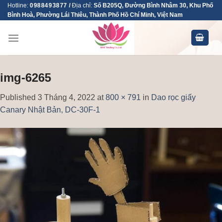
Skip
Hotline:
0988493877
/
Địa chỉ:
Số B205Q, Đường Bình Nhâm 30, Khu Phố
Bình Hoà, Phường Lái Thiêu, Thành Phố Hồ Chí Minh, Việt Nam
to
content
img-6265
Published
3 Tháng 4, 2022
at
800 × 791
in
Dao rọc giấy
Canary Nhật Bản, DC-30F-1