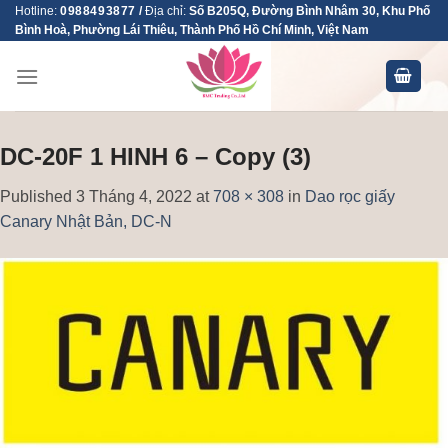
Skip
Hotline:
0988493877
/
Địa chỉ:
Số B205Q, Đường Bình Nhâm 30, Khu Phố
Bình Hoà, Phường Lái Thiêu, Thành Phố Hồ Chí Minh, Việt Nam
to
content
DC-20F 1 HINH 6 – Copy (3)
Published
3 Tháng 4, 2022
at
708 × 308
in
Dao rọc giấy
Canary Nhật Bản, DC-N