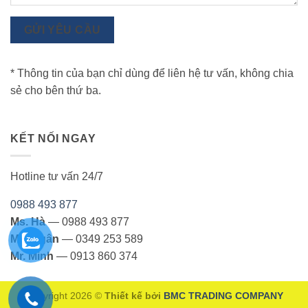
GỬI YÊU CẦU
* Thông tin của bạn chỉ dùng để liên hệ tư vấn, không chia
sẻ cho bên thứ ba.
KẾT NỐI NGAY
Hotline tư vấn 24/7
0988 493 877
Ms. Hà
— 0988 493 877
Ms. Ngân
— 0349 253 589
Mr. Minh
— 0913 860 374
Copyright 2026 ©
Thiết kế bởi
BMC TRADING COMPANY